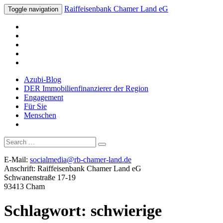
Raiffeisenbank Chamer Land eG
Toggle navigation
Azubi-Blog
DER Immobilienfinanzierer der Region
Engagement
Für Sie
Menschen
Suche
nach:
E-Mail:
socialmedia@rb-chamer-land.de
Anschrift: Raiffeisenbank Chamer Land eG
Schwanenstraße 17-19
93413 Cham
Schlagwort:
schwierige