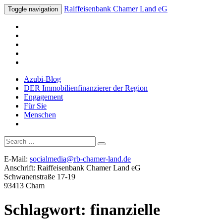
Raiffeisenbank Chamer Land eG
Toggle navigation
Azubi-Blog
DER Immobilienfinanzierer der Region
Engagement
Für Sie
Menschen
Suche
nach:
E-Mail:
socialmedia@rb-chamer-land.de
Anschrift: Raiffeisenbank Chamer Land eG
Schwanenstraße 17-19
93413 Cham
Schlagwort:
finanzielle